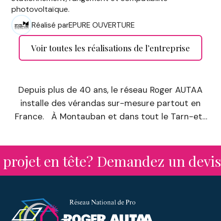
photovoltaïque.
Réalisé par
EPURE OUVERTURE
Voir toutes les réalisations de l’entreprise
Depuis plus de 40 ans, le réseau Roger AUTAA
installe des vérandas sur-mesure partout en
France. À Montauban et dans tout le Tarn-et-
Garonne, nos concessionnaires de menuiserie
vous accompagnent dans vos projets
d’extension avec des solutions personnalisées :
jet en tête? Demandez un devis à c
vérandas à toit plat, vérandas aluminium, abris
de jardin, pergolas, etc.