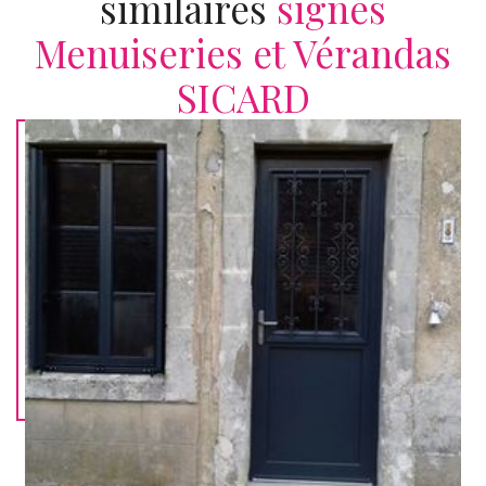
similaires
signés
Menuiseries et Vérandas
SICARD