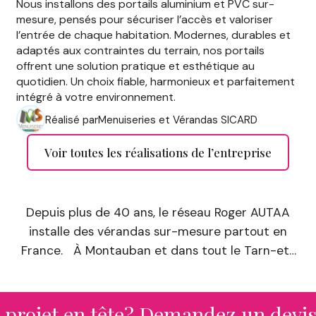
Nous installons des portails aluminium et PVC sur-
mesure, pensés pour sécuriser l’accès et valoriser
l’entrée de chaque habitation. Modernes, durables et
adaptés aux contraintes du terrain, nos portails
offrent une solution pratique et esthétique au
quotidien. Un choix fiable, harmonieux et parfaitement
intégré à votre environnement.
Réalisé par
Menuiseries et Vérandas SICARD
Voir toutes les réalisations de l’entreprise
Depuis plus de 40 ans, le réseau Roger AUTAA
installe des vérandas sur-mesure partout en
France. À Montauban et dans tout le Tarn-et-
Garonne, nos concessionnaires de menuiserie
vous accompagnent dans vos projets
d’extension avec des solutions personnalisées :
jet en tête? Demandez un devis à c