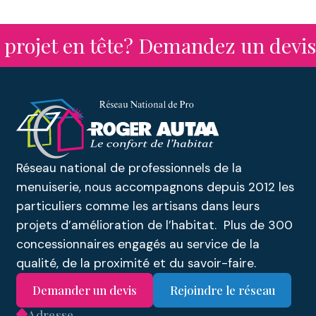
Garonne, nos concessionnaires de menuiserie
vous accompagnent dans vos projets
d’extension avec des solutions personnalisées :
ojet en tête? Demandez un devis à 
vérandas à toit plat, vérandas aluminium, abris
de jardin, pergolas, etc.
Réseau national de professionnels de la
menuiserie, nous accompagnons depuis 2012 les
particuliers comme les artisans dans leurs
projets d’amélioration de l’habitat. Plus de 300
concessionnaires engagés au service de la
qualité, de la proximité et du savoir-faire.
Demander un devis
Rejoindre le réseau
Adresse