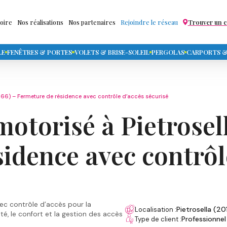
toire
Nos réalisations
Nos partenaires
Rejoindre le réseau
Trouver un 
LE
FENÊTRES & PORTES
VOLETS & BRISE-SOLEIL
PERGOLAS
CARPORTS & 
20166) – Fermeture de résidence avec contrôle d’accès sécurisé
 motorisé à Pietrosel
idence avec contrôl
avec contrôle d’accès pour la
Pietrosella (20
Localisation :
té, le confort et la gestion des accès
Professionnel
Type de client :