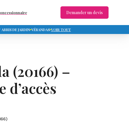
Demander un devis
concessionnaire
ABRIS DE JARDIN
VÉRANDAS
VOIR TOUT
la (20166) –
e d’accès
166)