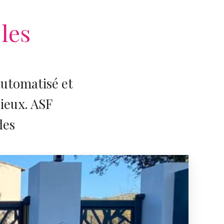
les
 automatisé et
lieux. ASF
des