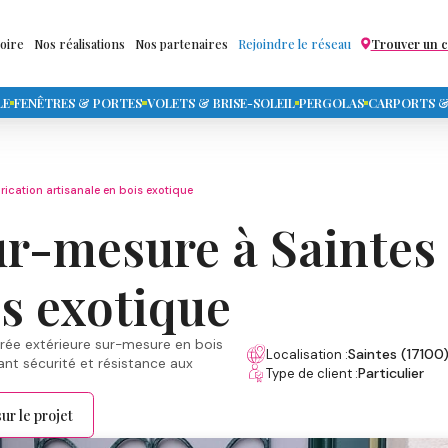
toire
Nos réalisations
Nos partenaires
Rejoindre le réseau
Trouver un 
LE
FENÊTRES & PORTES
VOLETS & BRISE-SOLEIL
PERGOLAS
CARPORTS & 
rication artisanale en bois exotique
ur-mesure à Saintes
is exotique
trée extérieure sur-mesure en bois
Saintes (17100
Localisation :
rant sécurité et résistance aux
Particulier
Type de client :
ur le projet