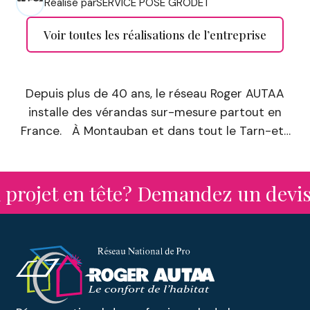
Réalisé par
SERVICE POSE GRODET
Voir toutes les réalisations de l’entreprise
Depuis plus de 40 ans, le réseau Roger AUTAA
installe des vérandas sur-mesure partout en
France. À Montauban et dans tout le Tarn-et-
Garonne, nos concessionnaires de menuiserie
vous accompagnent dans vos projets
d’extension avec des solutions personnalisées :
ojet en tête? Demandez un devis à 
vérandas à toit plat, vérandas aluminium, abris
de jardin, pergolas, etc.