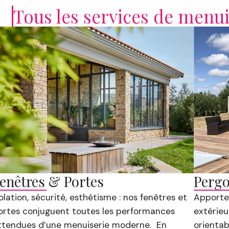
Tous les services de menui
êtres & Portes
Pergola
tion, sécurité, esthétisme : nos fenêtres et
Apportez om
s conjuguent toutes les performances
extérieurs. 
ndues d’une menuiserie moderne. En
orientables 